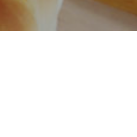
8
17
2010
NEWS・TOPIC・BLOG
BLOG