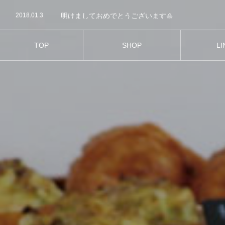
2021.05.19
m-cadeau.com
2018.01.3
明けましておめでとうございます🎍
2017.12.30
今年もあと少しですね。
2017.12.24
今日はクリスマスイブですね🎄🎅
2017.12.21
クリスマス🎄に向けて新商品が発売になりました♡
TOP
SHOP
LI
2021.05.19
m-cadeau.com
お店紹介
商