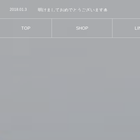
2021.05.19
m-cadeau.com
2018.01.3
明けましておめでとうございます🎍
2017.12.30
今年もあと少しですね。
2017.12.24
今日はクリスマスイブですね🎄🎅
2017.12.21
クリスマス🎄に向けて新商品が発売になりました♡
TOP
SHOP
LI
2021.05.19
m-cadeau.com
お店紹介
商