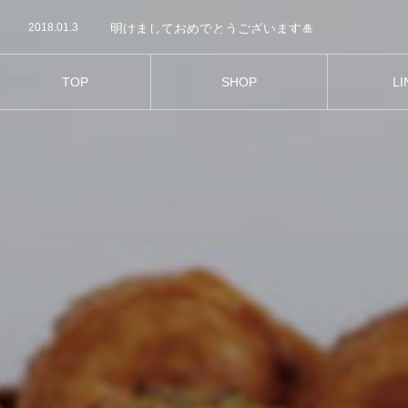
2021.05.19
m-cadeau.com
2018.01.3
明けましておめでとうございます🎍
2017.12.30
今年もあと少しですね。
2017.12.24
今日はクリスマスイブですね🎄🎅
2017.12.21
クリスマス🎄に向けて新商品が発売になりました♡
TOP
SHOP
LI
2021.05.19
m-cadeau.com
お店紹介
商