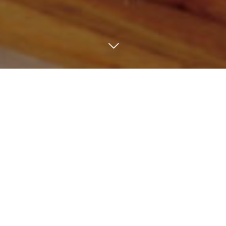
11
14
2014