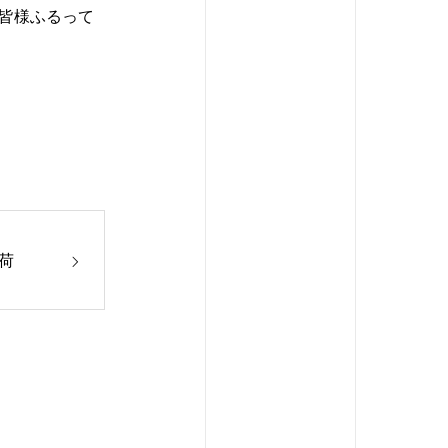
)皆様ふるって
荷