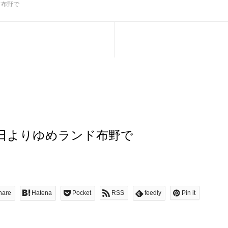
ド布野で
日よりゆめランド布野で
hare
Hatena
Pocket
RSS
feedly
Pin it