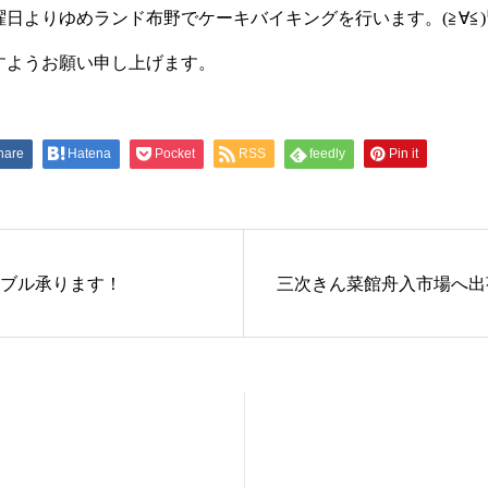
日よりゆめランド布野でケーキバイキングを行います。(≧∀≦
すようお願い申し上げます。
hare
Hatena
Pocket
RSS
feedly
Pin it
ブル承ります！
三次きん菜館舟入市場へ出