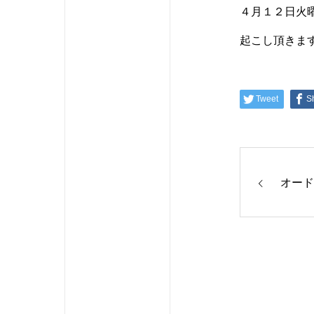
４月１２日火曜
起こし頂きま
Tweet
S
オード