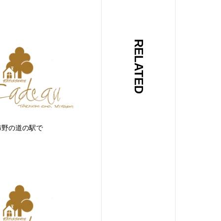
RELATED
布野の道の駅で