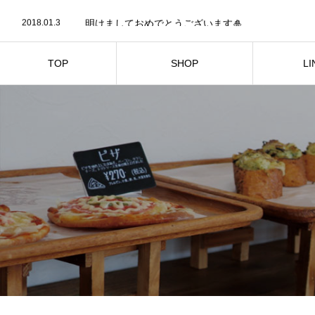
2021.05.19
m-cadeau.com
2018.01.3
明けましておめでとうございます🎍
2017.12.30
今年もあと少しですね。
2017.12.24
今日はクリスマスイブですね🎄🎅
2017.12.21
クリスマス🎄に向けて新商品が発売になりました♡
TOP
SHOP
LI
2021.05.19
m-cadeau.com
お店紹介
商