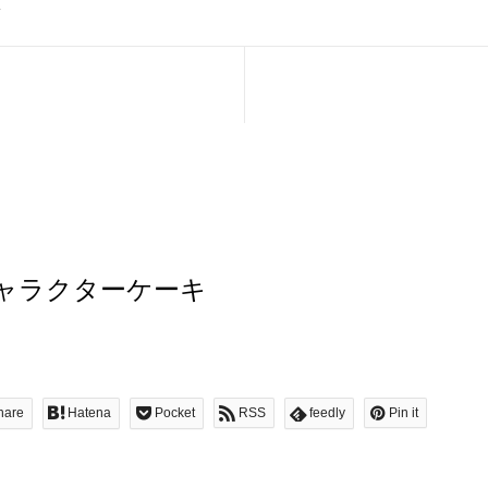
キ
ャラクターケーキ
hare
Hatena
Pocket
RSS
feedly
Pin it