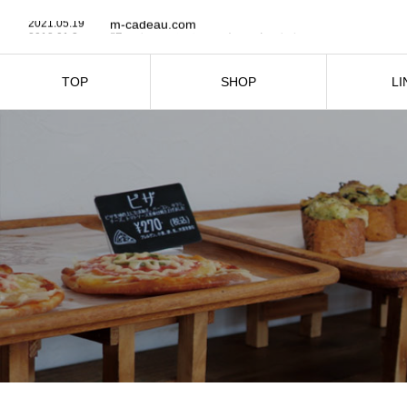
2021.05.19
m-cadeau.com
2018.01.3
明けましておめでとうございます🎍
2017.12.30
今年もあと少しですね。
2017.12.24
今日はクリスマスイブですね🎄🎅
2017.12.21
クリスマス🎄に向けて新商品が発売になりました♡
TOP
SHOP
LI
2021.05.19
m-cadeau.com
お店紹介
商